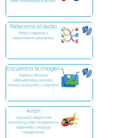
obok prawidłowych opisów.
Relaciona el audio
Połącz nagranie z
odpowiednim obrazkiem.
Encuentra la imagen
Dopasuj słowo do
odpowiedniego obrazka.
Możesz skorzystać z nagrania.
Avión
Używając dotyku lub
klawiatury, wleć na poprawne
odpowiedzi, omijając
niepoprawne.