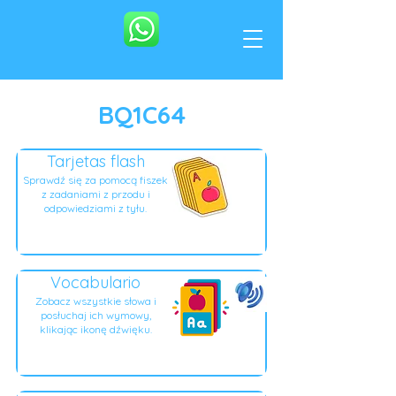
BQ1C64
Tarjetas flash
Sprawdź się za pomocą fiszek
z zadaniami z przodu i
odpowiedziami z tyłu.
Vocabulario
Zobacz wszystkie słowa i
posłuchaj ich wymowy,
klikając ikonę dźwięku.