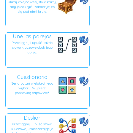
Klikaj kolejno wszystkie karty,
aby je odkryć i zobaczyć, co
się pod nimi kryje.
Une las parejas
Przeciągnij i upuść każde
słowo kluczowe obok jego
opisu.
Cuestionario
Seria pytań wielokrotnego
wyboru. Wybierz
poprawną odpowiedź.
Desliar
Przeciągnij i upuść słowa
kluczowe, umieszczając je