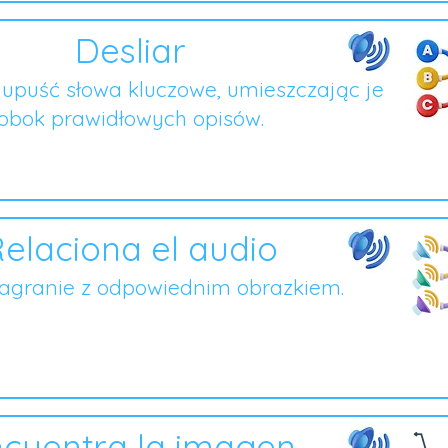
Desliar
i upuść słowa kluczowe, umieszczając je
obok prawidłowych opisów.
elaciona el audio
nagranie z odpowiednim obrazkiem.
cuentra la imagen