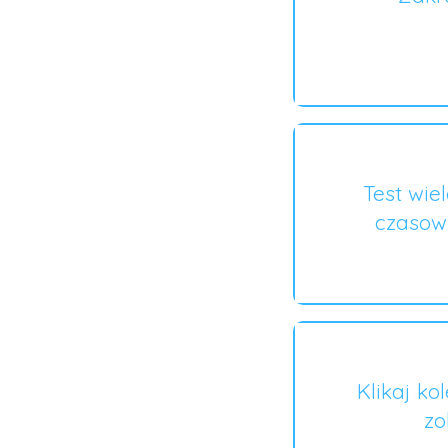
Test wie
czasow
Klikaj ko
zo