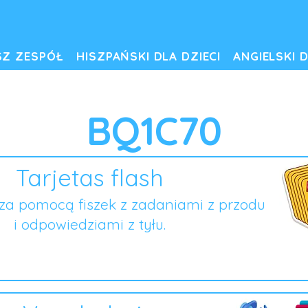
SZ ZESPÓŁ
HISZPAŃSKI DLA DZIECI
ANGIELSKI D
BQ1C70
Tarjetas flash
za pomocą fiszek z zadaniami z przodu
i odpowiedziami z tyłu.