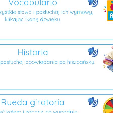
Vocabulario
ystkie słowa i posłuchaj ich wymowy,
klikając ikonę dźwięku.
Historia
i posłuchaj opowiadania po hiszpańsku.
Rueda giratoria
ęć kołem i zobacz, co wypadnie.