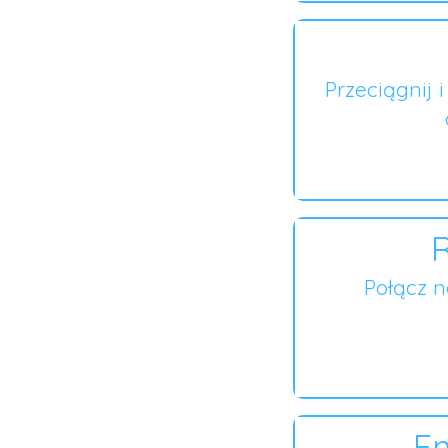
Przeciągnij 
R
Połącz 
En