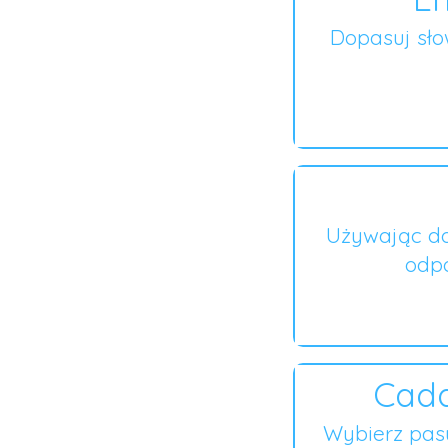
Dopasuj sł
Używając do
odpo
Cada
Wybierz pas