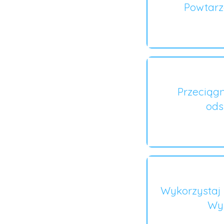
Powtarza
Przeciągn
ods
Wykorzystaj 
Wyb