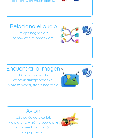
obok prawidłowych opisów.
Relaciona el audio
Połącz nagranie z
odpowiednim obrazkiem.
Encuentra la imagen
Dopasuj słowo do
odpowiedniego obrazka.
Możesz skorzystać z nagrania.
Avión
Używając dotyku lub
klawiatury, wleć na poprawne
odpowiedzi, omijając
niepoprawne.