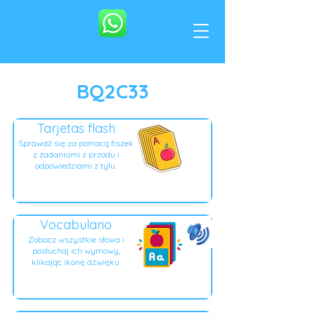
BQ2C33
Tarjetas flash
Sprawdź się za pomocą fiszek
z zadaniami z przodu i
odpowiedziami z tyłu.
Vocabulario
Zobacz wszystkie słowa i
posłuchaj ich wymowy,
klikając ikonę dźwięku.