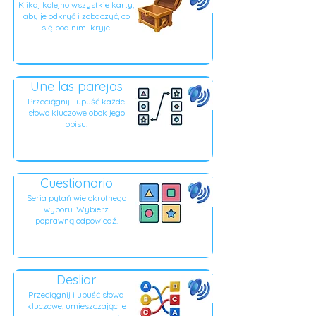
Klikaj kolejno wszystkie karty,
aby je odkryć i zobaczyć, co
się pod nimi kryje.
Une las parejas
Przeciągnij i upuść każde
słowo kluczowe obok jego
opisu.
Cuestionario
Seria pytań wielokrotnego
wyboru. Wybierz
poprawną odpowiedź.
Desliar
Przeciągnij i upuść słowa
kluczowe, umieszczając je