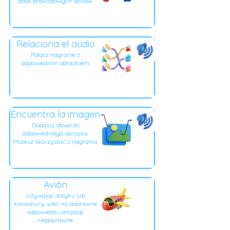
obok prawidłowych opisów.
Relaciona el audio
Połącz nagranie z
odpowiednim obrazkiem.
Encuentra la imagen
Dopasuj słowo do
odpowiedniego obrazka.
Możesz skorzystać z nagrania.
Avión
Używając dotyku lub
klawiatury, wleć na poprawne
odpowiedzi, omijając
niepoprawne.