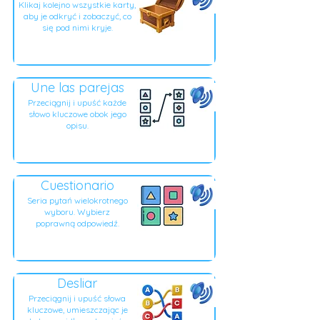
Klikaj kolejno wszystkie karty,
aby je odkryć i zobaczyć, co
się pod nimi kryje.
Une las parejas
Przeciągnij i upuść każde
słowo kluczowe obok jego
opisu.
Cuestionario
Seria pytań wielokrotnego
wyboru. Wybierz
poprawną odpowiedź.
Desliar
Przeciągnij i upuść słowa
kluczowe, umieszczając je