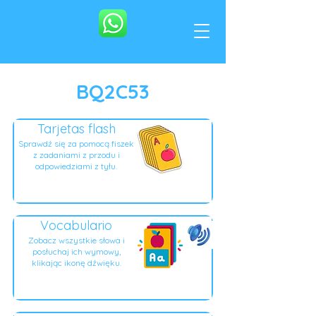
BQ2C53
Tarjetas flash
Sprawdź się za pomocą fiszek
z zadaniami z przodu i
odpowiedziami z tyłu.
Vocabulario
Zobacz wszystkie słowa i
posłuchaj ich wymowy,
klikając ikonę dźwięku.