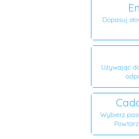
En
Dopasuj sł
Używając do
odpo
Cada
Wybierz pas
Powtarza