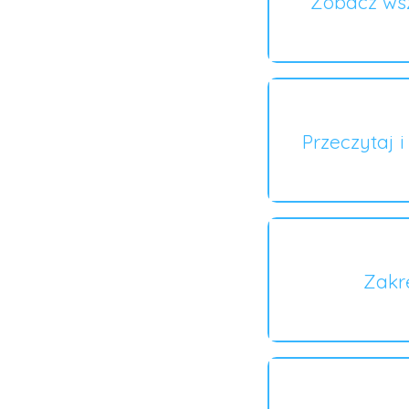
Zobacz wsz
Przeczytaj 
Zakr