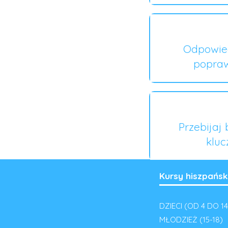
Odpowied
popraw
Przebijaj
kluc
Kursy hiszpańsk
DZIECI (OD 4 DO 14
MŁODZIEŻ (15-18)