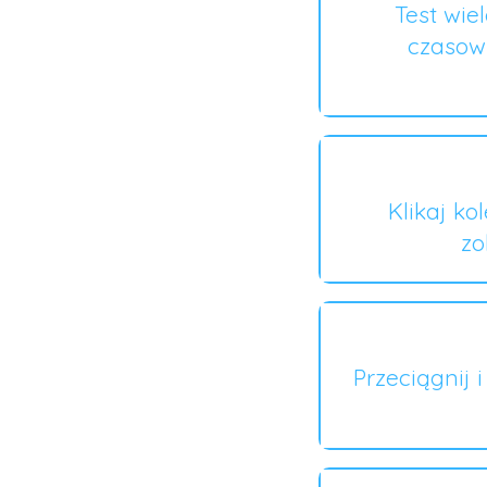
Test wie
czasow
Klikaj ko
zo
Przeciągnij 