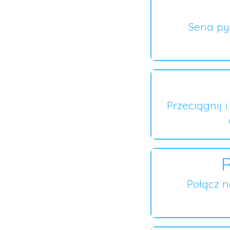
Seria p
Przeciągnij 
R
Połącz 