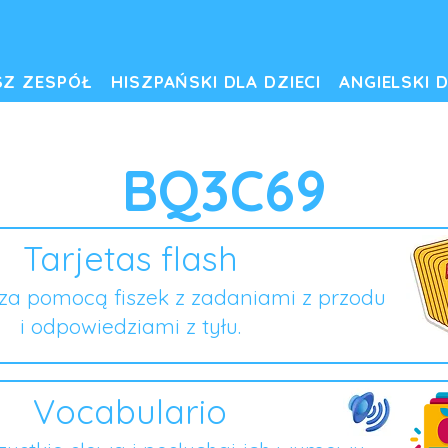
SZ ZESPÓŁ
HISZPAŃSKI DLA DZIECI
ANGIELSKI D
BQ3C69
Tarjetas flash
za pomocą fiszek z zadaniami z przodu
i odpowiedziami z tyłu.
Vocabulario