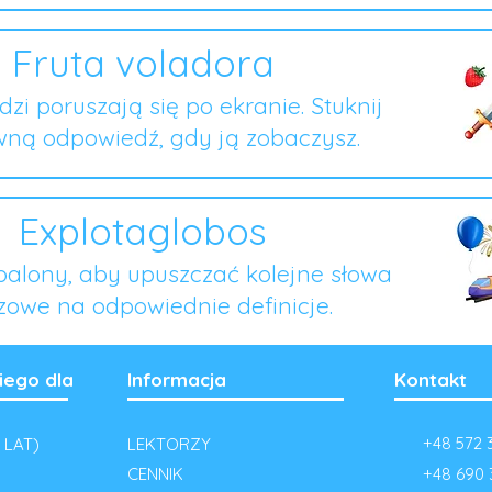
Fruta voladora
zi poruszają się po ekranie. Stuknij
ną odpowiedź, gdy ją zobaczysz.
Explotaglobos
 balony, aby upuszczać kolejne słowa
zowe na odpowiednie definicje.
iego dla
Informacja
Kontakt
+48 572 
 LAT)
LEKTORZY
CENNIK
+48 690 