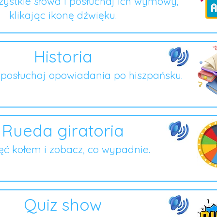
ystkie słowa i posłuchaj ich wymowy,
klikając ikonę dźwięku.
Historia
i posłuchaj opowiadania po hiszpańsku.
Rueda giratoria
ęć kołem i zobacz, co wypadnie.
Quiz show