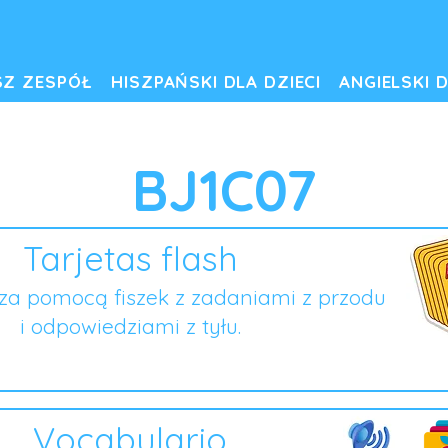
SZ ZESPÓŁ
HISZPAŃSKI DLA DZIECI
ANGIELSKI D
BJ1C07
Tarjetas flash
za pomocą fiszek z zadaniami z przodu
i odpowiedziami z tyłu.
Vocabulario