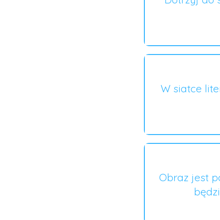
W siatce lit
Obraz jest p
będzi