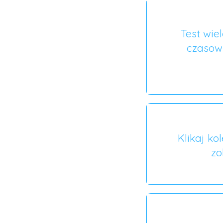
Test wie
czasow
Klikaj ko
zo