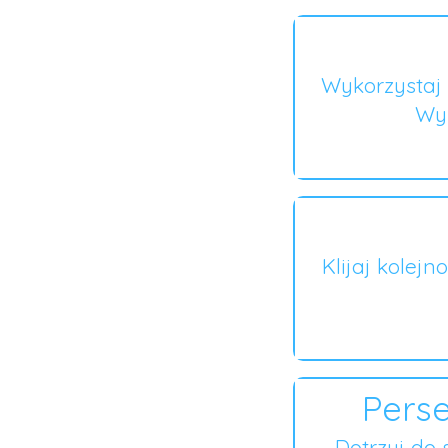
Wykorzystaj 
Wyb
Klijaj kolejn
Perse
Dotrzyj do 