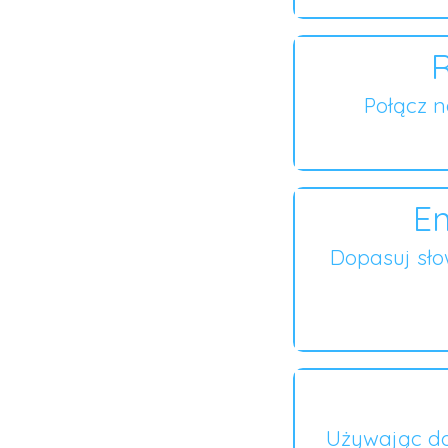
R
Połącz 
En
Dopasuj sł
Używając do