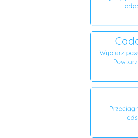
odpo
Cada
Wybierz pas
Powtarza
Przeciągn
ods