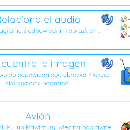
elaciona el audio
nagranie z odpowiednim obrazkiem.
cuentra la imagen
owo do odpowiedniego obrazka. Możesz
skorzystać z nagrania.
Avión
tyku lub klawiatury, wleć na poprawne