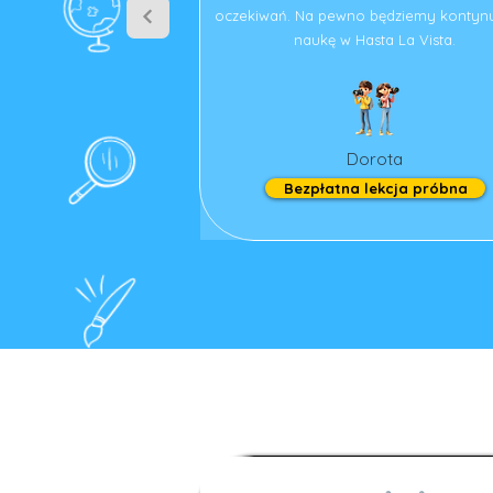
oczekiwań. Na pewno będziemy konty
naukę w Hasta La Vista.
Dorota
Bezpłatna lekcja próbna