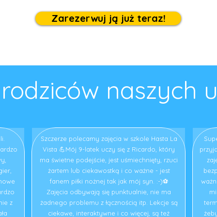
Zarezerwuj ją już teraz!
 rodziców naszych 
i.
Szczerze polecamy zajęcia w szkole Hasta La
Supe
bardzo
Vista 💪Mój 9-latek uczy się z Ricardo, który
przyj
y,
ma świetne podejście, jest uśmiechnięty, rzuci
zaj
ier,
żartem lub ciekawostką i co ważne - jest
bezp
 nowe
fanem piłki nożnej tak jak mój syn. :-)⚽️
ważne
ardzo
Zajęcia odbywają się punktualnie, nie ma
mi
ie z
żadnego problemu z łącznością itp. Lekcje są
term
ała
ciekawe, interaktywne i co więcej, są też
żeb