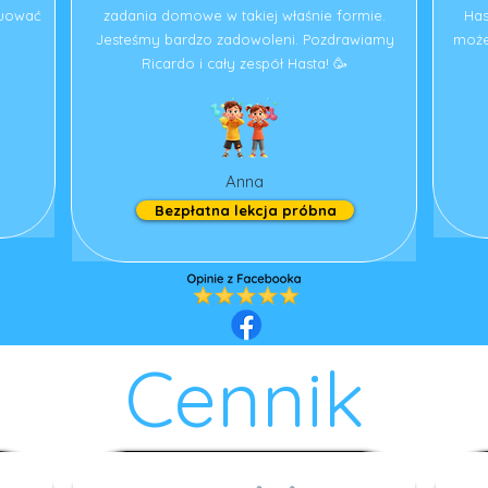
nuować
zadania domowe w takiej właśnie formie.
Has
Jesteśmy bardzo zadowoleni. Pozdrawiamy
może
Ricardo i cały zespół Hasta! 🥳
Anna
Bezpłatna lekcja próbna
Cennik