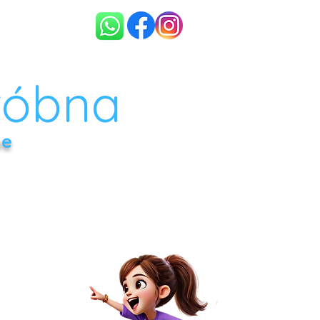
LA DZIECI
KONTAKT
róbna
ne