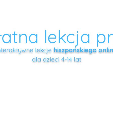
SZ ZESPÓŁ
HISZPAŃSKI DLA DZIECI
ANGIELSKI D
łatna lekcja p
nteraktywne lekcje
hiszpańskiego onli
dla dzieci 4-14 lat