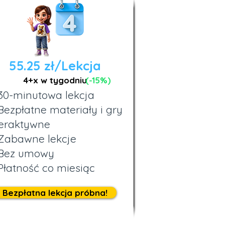
55.25 zł/Lekcja
4+x w tygodniu
(-15%)
30-minutowa lekcja
Bezpłatne materiały i gry
teraktywne
Zabawne lekcje
Bez umowy
Płatność co miesiąc
Bezpłatna lekcja próbna!