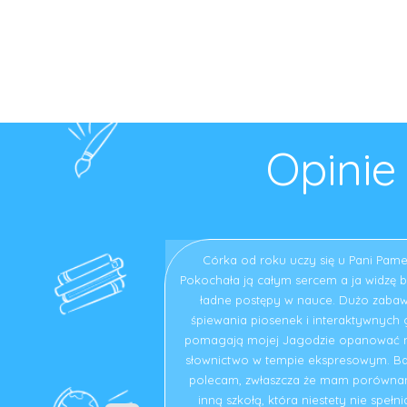
Opinie
Córka od roku uczy się u Pani Pamel
Pokochała ją całym sercem a ja widzę 
ładne postępy w nauce. Dużo zabaw
śpiewania piosenek i interaktywnych g
pomagają mojej Jagodzie opanować
słownictwo w tempie ekspresowym. B
polecam, zwłaszcza że mam porównan
inną szkołą, która niestety nie spełni