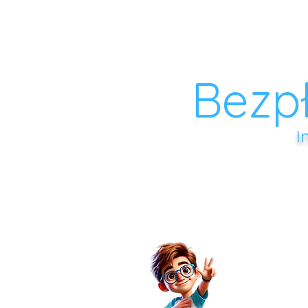
NA
Bezp
I