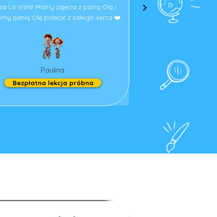
ta La Vista! Mamy zajęcia z panią Olą i
my panią Olę polecić z całego serca ❤️
Paulina
Bezpłatna lekcja próbna