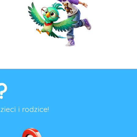
?
ieci i rodzice!