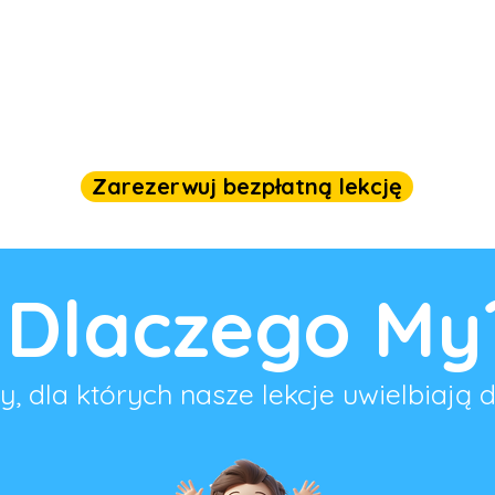
Zarezerwuj bezpłatną lekcję
Dlaczego My
 dla których nasze lekcje uwielbiają dz