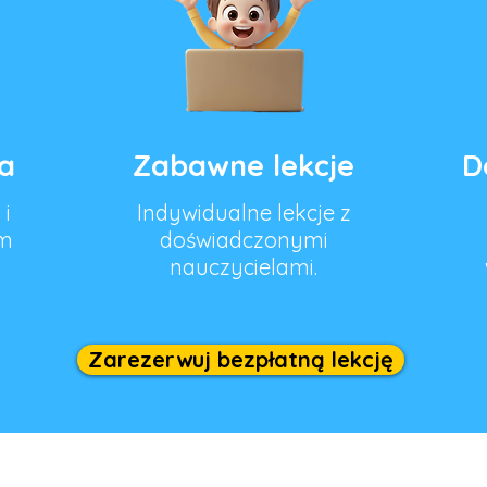
a
Zabawne lekcje
D
 i
Indywidualne lekcje z
im
doświadczonymi
nauczycielami.
Zarezerwuj bezpłatną lekcję