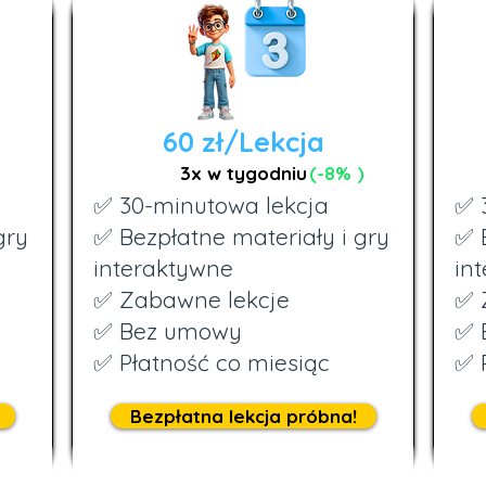
60 zł/Lekcja
3x w tygodniu
(-8% )
✅ 30-minutowa lekcja
✅ 
gry
✅ Bezpłatne materiały i gry
✅ 
interaktywne
in
✅ Zabawne lekcje
✅ 
✅ Bez umowy
✅ 
✅ Płatność co miesiąc
✅ 
Bezpłatna lekcja próbna!