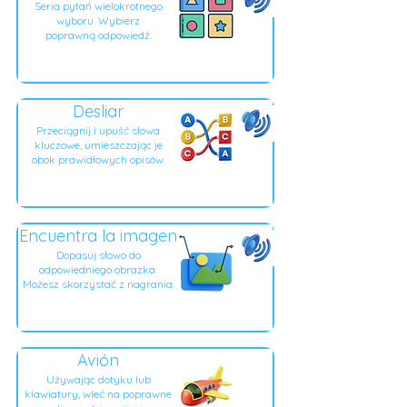
Seria pytań wielokrotnego
wyboru. Wybierz
poprawną odpowiedź.
Desliar
Przeciągnij i upuść słowa
kluczowe, umieszczając je
obok prawidłowych opisów.
Encuentra la imagen
Dopasuj słowo do
odpowiedniego obrazka.
Możesz skorzystać z nagrania.
Avión
Używając dotyku lub
klawiatury, wleć na poprawne