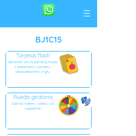
BJ1C15
Tarjetas flash
Sprawdź się za pomocą fiszek
z zadaniami z przodu i
odpowiedziami z tyłu.
Rueda giratoria
Zakręć kołem i zobacz, co
wypadnie.