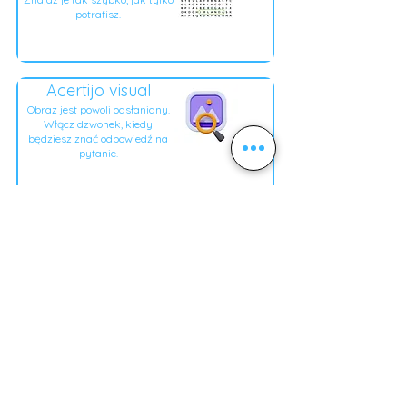
potrafisz.
Acertijo visual
Obraz jest powoli odsłaniany.
Włącz dzwonek, kiedy
będziesz znać odpowiedź na
pytanie.
Fruta voladora
Odpowiedzi poruszają się po
ekranie. Stuknij poprawną
odpowiedź, gdy ją zobaczysz.
Explotaglobos
Przebijaj balony, aby
upuszczać kolejne słowa
kluczowe na odpowiednie