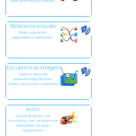
obok prawidłowych opisów.
Relaciona el audio
Połącz nagranie z
odpowiednim obrazkiem.
Encuentra la imagen
Dopasuj słowo do
odpowiedniego obrazka.
Możesz skorzystać z nagrania.
Avión
Używając dotyku lub
klawiatury, wleć na poprawne
odpowiedzi, omijając
niepoprawne.