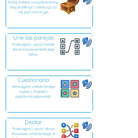
Klikaj kolejno wszystkie karty,
aby je odkryć i zobaczyć, co
się pod nimi kryje.
Une las parejas
Przeciągnij i upuść każde
słowo kluczowe obok jego
opisu.
Cuestionario
Seria pytań wielokrotnego
wyboru. Wybierz
poprawną odpowiedź.
Desliar
Przeciągnij i upuść słowa
kluczowe, umieszczając je