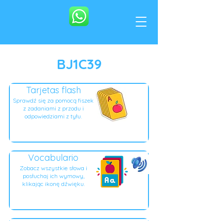
BJ1C39
Tarjetas flash
Sprawdź się za pomocą fiszek
z zadaniami z przodu i
odpowiedziami z tyłu.
Vocabulario
Zobacz wszystkie słowa i
posłuchaj ich wymowy,
klikając ikonę dźwięku.