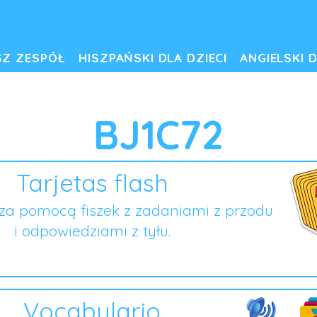
SZ ZESPÓŁ
HISZPAŃSKI DLA DZIECI
ANGIELSKI D
BJ1C72
Tarjetas flash
za pomocą fiszek z zadaniami z przodu
i odpowiedziami z tyłu.
Vocabulario