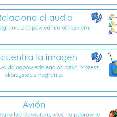
elaciona el audio
nagranie z odpowiednim obrazkiem.
cuentra la imagen
owo do odpowiedniego obrazka. Możesz
skorzystać z nagrania.
Avión
tyku lub klawiatury, wleć na poprawne