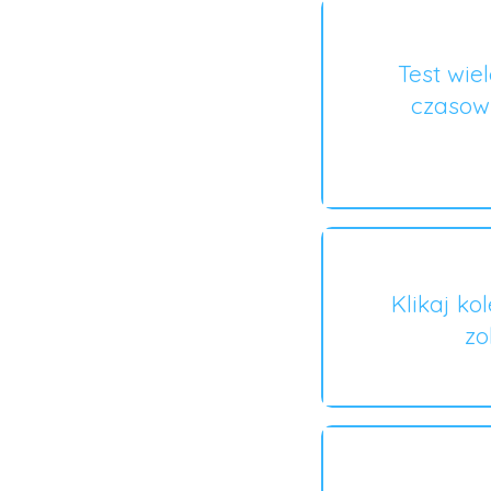
Test wie
czasow
Klikaj ko
zo