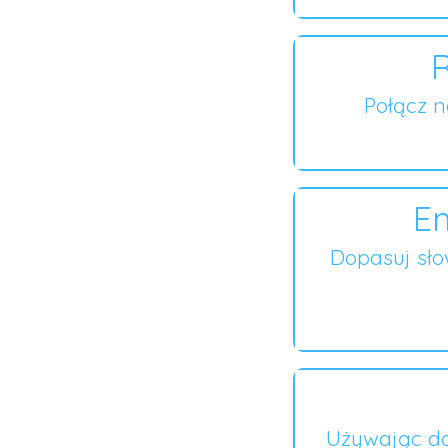
R
Połącz 
En
Dopasuj sł
Używając do