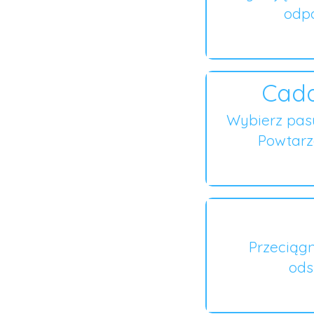
odpo
Cada
Wybierz pas
Powtarza
Przeciągn
ods