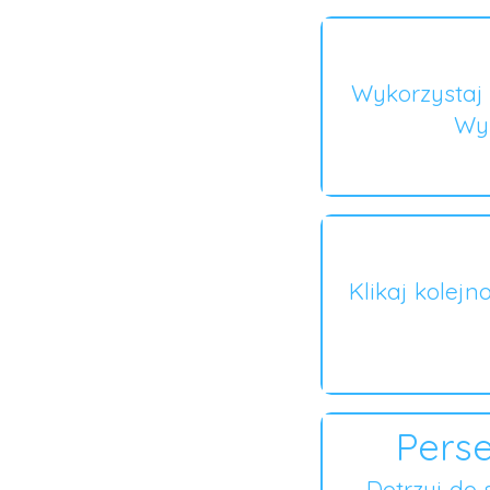
Wykorzystaj 
Wyb
Klikaj kolejn
Perse
Dotrzyj do 