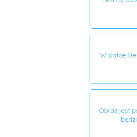
W siatce lit
Obraz jest p
będzi