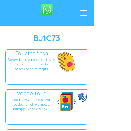
BJ1C73
Tarjetas flash
Sprawdź się za pomocą fiszek
z zadaniami z przodu i
odpowiedziami z tyłu.
Vocabulario
Zobacz wszystkie słowa i
posłuchaj ich wymowy,
klikając ikonę dźwięku.