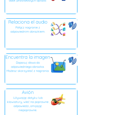
obok prawidłowych opisów.
Relaciona el audio
Połącz nagranie z
odpowiednim obrazkiem.
Encuentra la imagen
Dopasuj słowo do
odpowiedniego obrazka.
Możesz skorzystać z nagrania.
Avión
Używając dotyku lub
klawiatury, wleć na poprawne
odpowiedzi, omijając
niepoprawne.