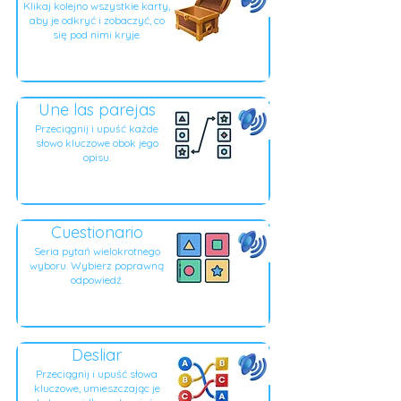
Klikaj kolejno wszystkie karty,
aby je odkryć i zobaczyć, co
się pod nimi kryje.
Une las parejas
Przeciągnij i upuść każde
słowo kluczowe obok jego
opisu.
Cuestionario
Seria pytań wielokrotnego
wyboru. Wybierz poprawną
odpowiedź.
Desliar
Przeciągnij i upuść słowa
kluczowe, umieszczając je