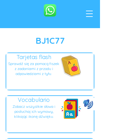
BJ1C77
Tarjetas flash
Sprawdź się za pomocą fiszek
z zadaniami z przodu i
odpowiedziami z tyłu.
Vocabulario
Zobacz wszystkie słowa i
posłuchaj ich wymowy,
klikając ikonę dźwięku.