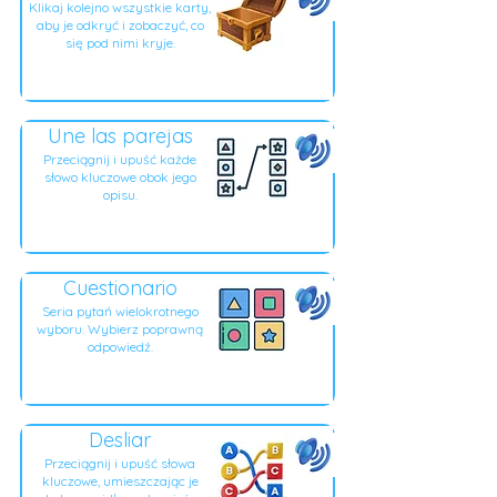
Klikaj kolejno wszystkie karty,
aby je odkryć i zobaczyć, co
się pod nimi kryje.
Une las parejas
Przeciągnij i upuść każde
słowo kluczowe obok jego
opisu.
Cuestionario
Seria pytań wielokrotnego
wyboru. Wybierz poprawną
odpowiedź.
Desliar
Przeciągnij i upuść słowa
kluczowe, umieszczając je