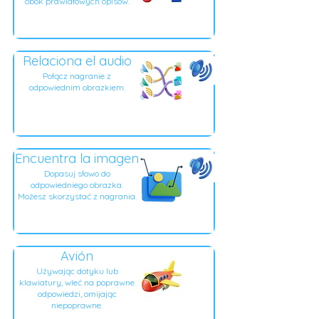
obok prawidłowych opisów.
Relaciona el audio
Połącz nagranie z
odpowiednim obrazkiem.
Encuentra la imagen
Dopasuj słowo do
odpowiedniego obrazka.
Możesz skorzystać z nagrania.
Avión
Używając dotyku lub
klawiatury, wleć na poprawne
odpowiedzi, omijając
niepoprawne.