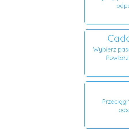
odpo
Cada
Wybierz pas
Powtarza
Przeciągn
ods