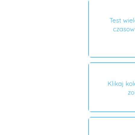
Test wie
czasow
Klikaj ko
zo