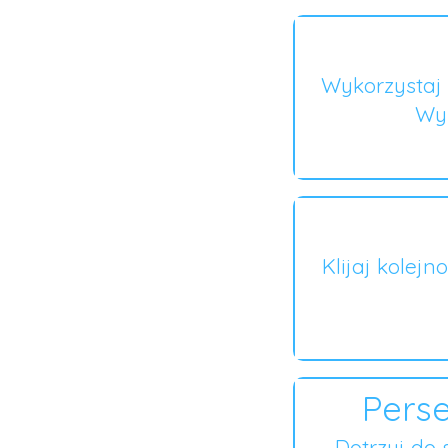
Wykorzystaj 
Wyb
Klijaj kolejn
Perse
Dotrzyj do 