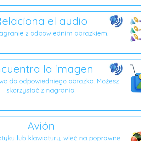
elaciona el audio
nagranie z odpowiednim obrazkiem.
cuentra la imagen
owo do odpowiedniego obrazka. Możesz
skorzystać z nagrania.
Avión
tyku lub klawiatury, wleć na poprawne