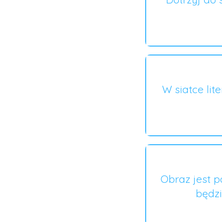
W siatce lit
Obraz jest p
będzi