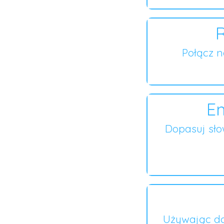
R
Połącz 
En
Dopasuj sł
Używając do