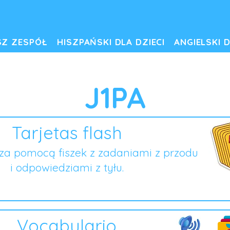
SZ ZESPÓŁ
HISZPAŃSKI DLA DZIECI
ANGIELSKI D
J1PA
Tarjetas flash
za pomocą fiszek z zadaniami z przodu
i odpowiedziami z tyłu.
Vocabulario