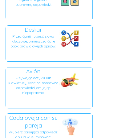
poprawną odpowiedź.
Desliar
Przeciągnij i upuść słowa
kluczowe, umieszczając je
obok prawidłowych opisów.
Avión
Używając dotyku lub
klawiatury, wleć na poprawne
odpowiedzi, omijając
niepoprawne.
Cada oveja con su
pareja
Wybierz pasująca odpowiedź,
aby ją wyeliminować.