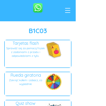
B1C03
Tarjetas flash
Sprawdź się za pomocą fiszek
z zadaniami z przodu i
odpowiedziami z tyłu.
Rueda giratoria
Zakręć kołem i zobacz, co
wypadnie.
Quiz show