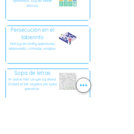
sprawdzić, czy do siebie
pasują.
Persecución en el
laberinto
Dotrzyj do strefy poprawnej
odpowiedzi, unikając wrogów.
Sopa de letras
W siatce liter ukryte są słowa.
Znajdź je tak szybko, jak tylko
potrafisz.
Acertijo visual
Obraz jest powoli odsłaniany.
Włącz dzwonek, kiedy
będziesz znać odpowiedź na
pytanie.