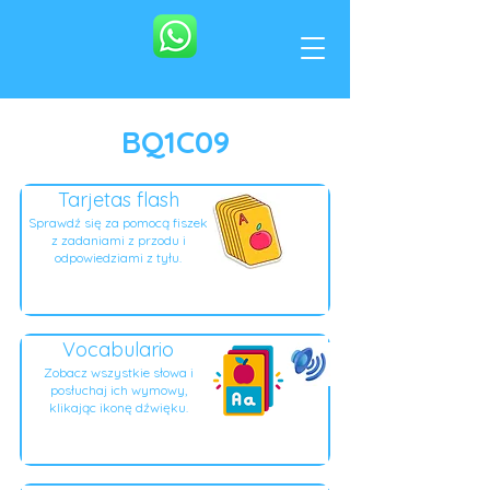
BQ1C09
Tarjetas flash
Sprawdź się za pomocą fiszek
z zadaniami z przodu i
odpowiedziami z tyłu.
Vocabulario
Zobacz wszystkie słowa i
posłuchaj ich wymowy,
klikając ikonę dźwięku.