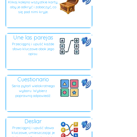
Klikaj kolejno wszystkie karty,
aby je odkryć i zobaczyć, co
się pod nimi kryje.
Une las parejas
Przeciągnij i upuść każde
słowo kluczowe obok jego
opisu.
Cuestionario
Seria pytań wielokrotnego
wyboru. Wybierz
poprawną odpowiedź.
Desliar
Przeciągnij i upuść słowa
kluczowe, umieszczając je