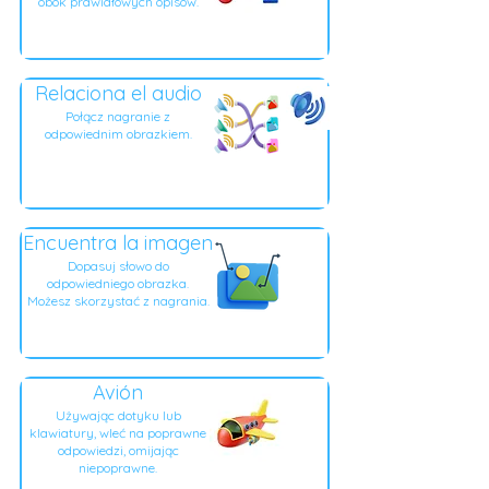
obok prawidłowych opisów.
Relaciona el audio
Połącz nagranie z
odpowiednim obrazkiem.
Encuentra la imagen
Dopasuj słowo do
odpowiedniego obrazka.
Możesz skorzystać z nagrania.
Avión
Używając dotyku lub
klawiatury, wleć na poprawne
odpowiedzi, omijając
niepoprawne.