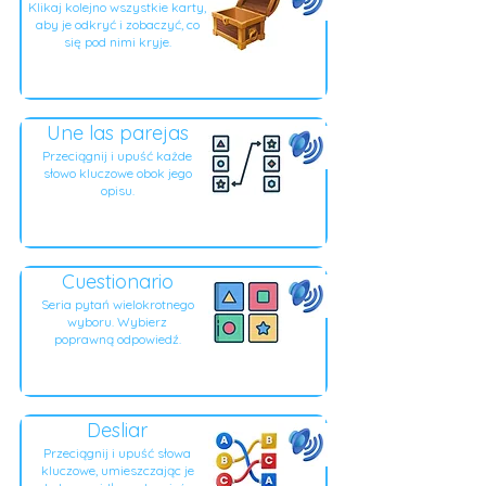
Klikaj kolejno wszystkie karty,
aby je odkryć i zobaczyć, co
się pod nimi kryje.
Une las parejas
Przeciągnij i upuść każde
słowo kluczowe obok jego
opisu.
Cuestionario
Seria pytań wielokrotnego
wyboru. Wybierz
poprawną odpowiedź.
Desliar
Przeciągnij i upuść słowa
kluczowe, umieszczając je