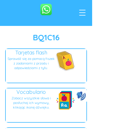
BQ1C16
Tarjetas flash
Sprawdź się za pomocą fiszek
z zadaniami z przodu i
odpowiedziami z tyłu.
Vocabulario
Zobacz wszystkie słowa i
posłuchaj ich wymowy,
klikając ikonę dźwięku.