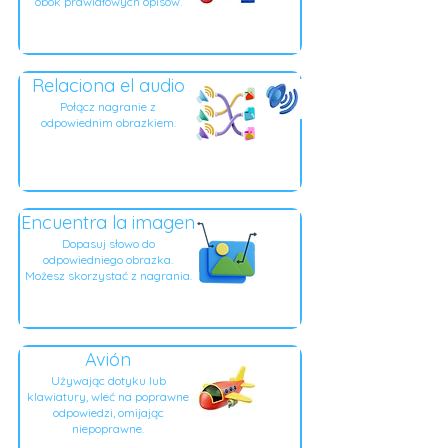
obok prawidłowych opisów.
Relaciona el audio
Połącz nagranie z
odpowiednim obrazkiem.
Encuentra la imagen
Dopasuj słowo do
odpowiedniego obrazka.
Możesz skorzystać z nagrania.
Avión
Używając dotyku lub
klawiatury, wleć na poprawne
odpowiedzi, omijając
niepoprawne.