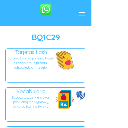
BQ1C29
Tarjetas flash
Sprawdź się za pomocą fiszek
z zadaniami z przodu i
odpowiedziami z tyłu.
Vocabulario
Zobacz wszystkie słowa i
posłuchaj ich wymowy,
klikając ikonę dźwięku.