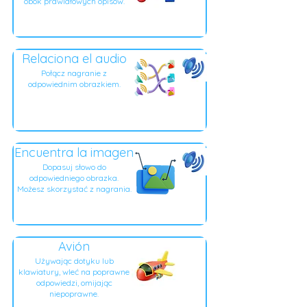
obok prawidłowych opisów.
Relaciona el audio
Połącz nagranie z
odpowiednim obrazkiem.
Encuentra la imagen
Dopasuj słowo do
odpowiedniego obrazka.
Możesz skorzystać z nagrania.
Avión
Używając dotyku lub
klawiatury, wleć na poprawne
odpowiedzi, omijając
niepoprawne.