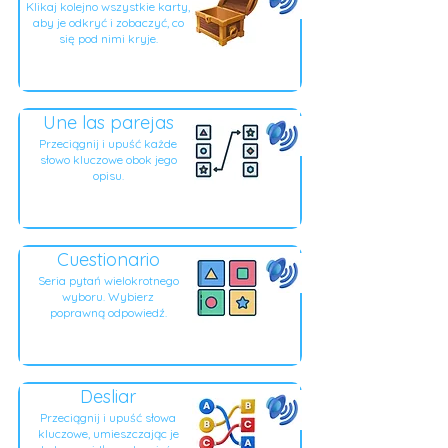
Klikaj kolejno wszystkie karty,
aby je odkryć i zobaczyć, co
się pod nimi kryje.
Une las parejas
Przeciągnij i upuść każde
słowo kluczowe obok jego
opisu.
Cuestionario
Seria pytań wielokrotnego
wyboru. Wybierz
poprawną odpowiedź.
Desliar
Przeciągnij i upuść słowa
kluczowe, umieszczając je