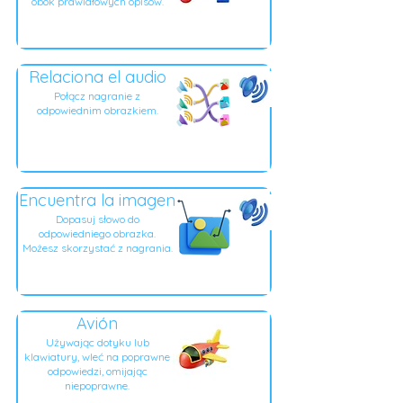
obok prawidłowych opisów.
Relaciona el audio
Połącz nagranie z
odpowiednim obrazkiem.
Encuentra la imagen
Dopasuj słowo do
odpowiedniego obrazka.
Możesz skorzystać z nagrania.
Avión
Używając dotyku lub
klawiatury, wleć na poprawne
odpowiedzi, omijając
niepoprawne.