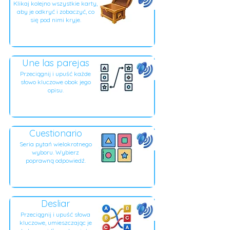
Klikaj kolejno wszystkie karty,
aby je odkryć i zobaczyć, co
się pod nimi kryje.
Une las parejas
Przeciągnij i upuść każde
słowo kluczowe obok jego
opisu.
Cuestionario
Seria pytań wielokrotnego
wyboru. Wybierz
poprawną odpowiedź.
Desliar
Przeciągnij i upuść słowa
kluczowe, umieszczając je