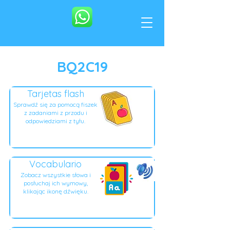
BQ2C19
Tarjetas flash
Sprawdź się za pomocą fiszek
z zadaniami z przodu i
odpowiedziami z tyłu.
Vocabulario
Zobacz wszystkie słowa i
posłuchaj ich wymowy,
klikając ikonę dźwięku.