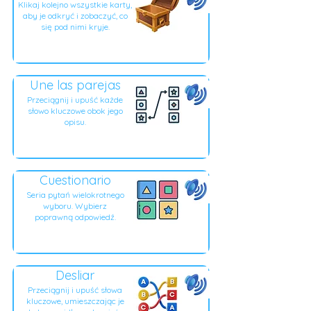
Klikaj kolejno wszystkie karty,
aby je odkryć i zobaczyć, co
się pod nimi kryje.
Une las parejas
Przeciągnij i upuść każde
słowo kluczowe obok jego
opisu.
Cuestionario
Seria pytań wielokrotnego
wyboru. Wybierz
poprawną odpowiedź.
Desliar
Przeciągnij i upuść słowa
kluczowe, umieszczając je