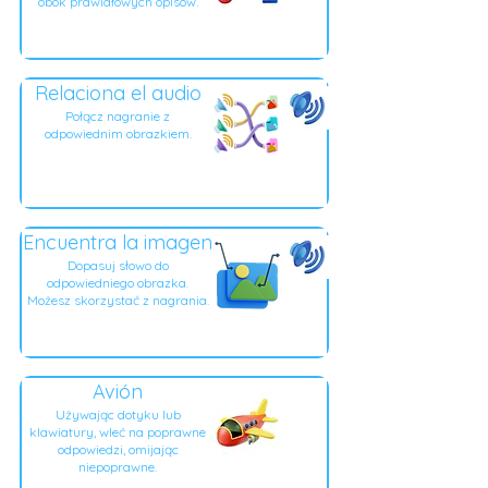
obok prawidłowych opisów.
Relaciona el audio
Połącz nagranie z
odpowiednim obrazkiem.
Encuentra la imagen
Dopasuj słowo do
odpowiedniego obrazka.
Możesz skorzystać z nagrania.
Avión
Używając dotyku lub
klawiatury, wleć na poprawne
odpowiedzi, omijając
niepoprawne.