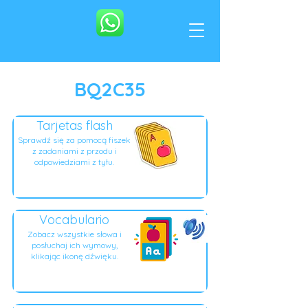
BQ2C35
Tarjetas flash
Sprawdź się za pomocą fiszek
z zadaniami z przodu i
odpowiedziami z tyłu.
Vocabulario
Zobacz wszystkie słowa i
posłuchaj ich wymowy,
klikając ikonę dźwięku.