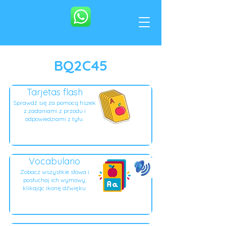
BQ2C45
Tarjetas flash
Sprawdź się za pomocą fiszek
z zadaniami z przodu i
odpowiedziami z tyłu.
Vocabulario
Zobacz wszystkie słowa i
posłuchaj ich wymowy,
klikając ikonę dźwięku.