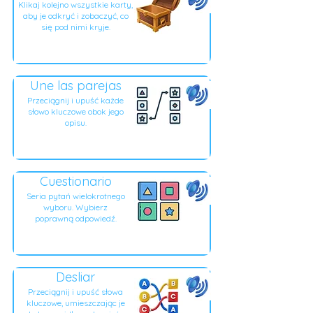
Klikaj kolejno wszystkie karty,
aby je odkryć i zobaczyć, co
się pod nimi kryje.
Une las parejas
Przeciągnij i upuść każde
słowo kluczowe obok jego
opisu.
Cuestionario
Seria pytań wielokrotnego
wyboru. Wybierz
poprawną odpowiedź.
Desliar
Przeciągnij i upuść słowa
kluczowe, umieszczając je