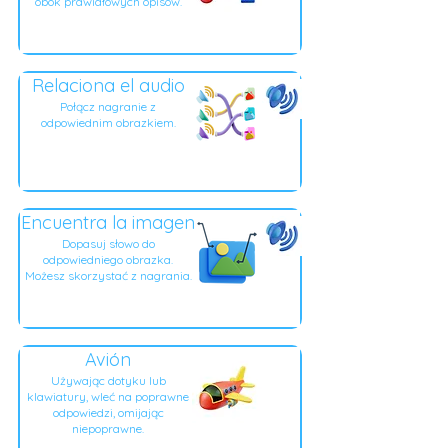
obok prawidłowych opisów.
Relaciona el audio
Połącz nagranie z
odpowiednim obrazkiem.
Encuentra la imagen
Dopasuj słowo do
odpowiedniego obrazka.
Możesz skorzystać z nagrania.
Avión
Używając dotyku lub
klawiatury, wleć na poprawne
odpowiedzi, omijając
niepoprawne.