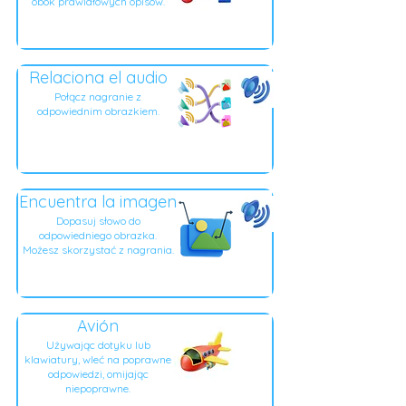
obok prawidłowych opisów.
Relaciona el audio
Połącz nagranie z
odpowiednim obrazkiem.
Encuentra la imagen
Dopasuj słowo do
odpowiedniego obrazka.
Możesz skorzystać z nagrania.
Avión
Używając dotyku lub
klawiatury, wleć na poprawne
odpowiedzi, omijając
niepoprawne.