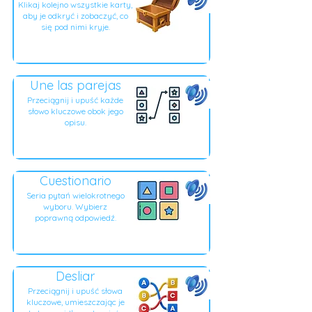
Klikaj kolejno wszystkie karty,
aby je odkryć i zobaczyć, co
się pod nimi kryje.
Une las parejas
Przeciągnij i upuść każde
słowo kluczowe obok jego
opisu.
Cuestionario
Seria pytań wielokrotnego
wyboru. Wybierz
poprawną odpowiedź.
Desliar
Przeciągnij i upuść słowa
kluczowe, umieszczając je