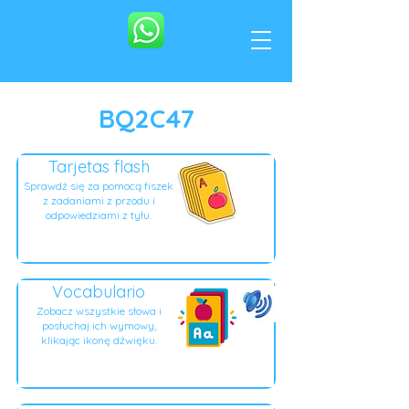
BQ2C47
Tarjetas flash
Sprawdź się za pomocą fiszek
z zadaniami z przodu i
odpowiedziami z tyłu.
Vocabulario
Zobacz wszystkie słowa i
posłuchaj ich wymowy,
klikając ikonę dźwięku.