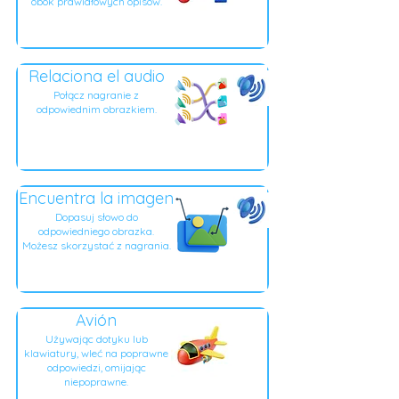
obok prawidłowych opisów.
Relaciona el audio
Połącz nagranie z
odpowiednim obrazkiem.
Encuentra la imagen
Dopasuj słowo do
odpowiedniego obrazka.
Możesz skorzystać z nagrania.
Avión
Używając dotyku lub
klawiatury, wleć na poprawne
odpowiedzi, omijając
niepoprawne.