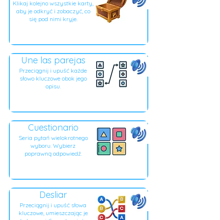
Klikaj kolejno wszystkie karty,
aby je odkryć i zobaczyć, co
się pod nimi kryje.
Une las parejas
Przeciągnij i upuść każde
słowo kluczowe obok jego
opisu.
Cuestionario
Seria pytań wielokrotnego
wyboru. Wybierz
poprawną odpowiedź.
Desliar
Przeciągnij i upuść słowa
kluczowe, umieszczając je