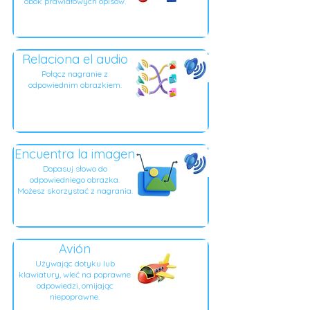
obok prawidłowych opisów.
Relaciona el audio
Połącz nagranie z
odpowiednim obrazkiem.
Encuentra la imagen
Dopasuj słowo do
odpowiedniego obrazka.
Możesz skorzystać z nagrania.
Avión
Używając dotyku lub
klawiatury, wleć na poprawne
odpowiedzi, omijając
niepoprawne.