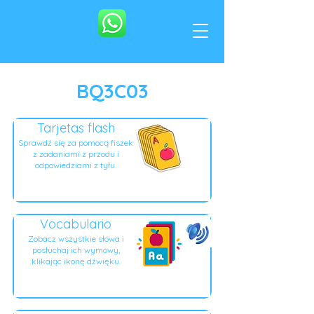
BQ3C03
Tarjetas flash
Sprawdź się za pomocą fiszek
z zadaniami z przodu i
odpowiedziami z tyłu.
Vocabulario
Zobacz wszystkie słowa i
posłuchaj ich wymowy,
klikając ikonę dźwięku.