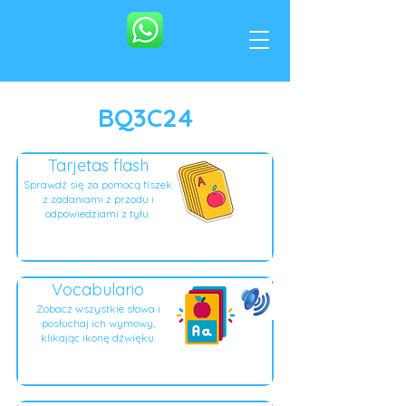
BQ3C24
Tarjetas flash
Sprawdź się za pomocą fiszek
z zadaniami z przodu i
odpowiedziami z tyłu.
Vocabulario
Zobacz wszystkie słowa i
posłuchaj ich wymowy,
klikając ikonę dźwięku.