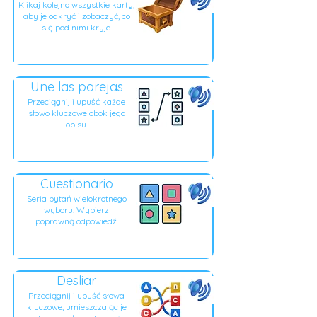
Klikaj kolejno wszystkie karty,
aby je odkryć i zobaczyć, co
się pod nimi kryje.
Une las parejas
Przeciągnij i upuść każde
słowo kluczowe obok jego
opisu.
Cuestionario
Seria pytań wielokrotnego
wyboru. Wybierz
poprawną odpowiedź.
Desliar
Przeciągnij i upuść słowa
kluczowe, umieszczając je