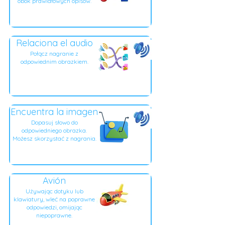
obok prawidłowych opisów.
Relaciona el audio
Połącz nagranie z
odpowiednim obrazkiem.
Encuentra la imagen
Dopasuj słowo do
odpowiedniego obrazka.
Możesz skorzystać z nagrania.
Avión
Używając dotyku lub
klawiatury, wleć na poprawne
odpowiedzi, omijając
niepoprawne.