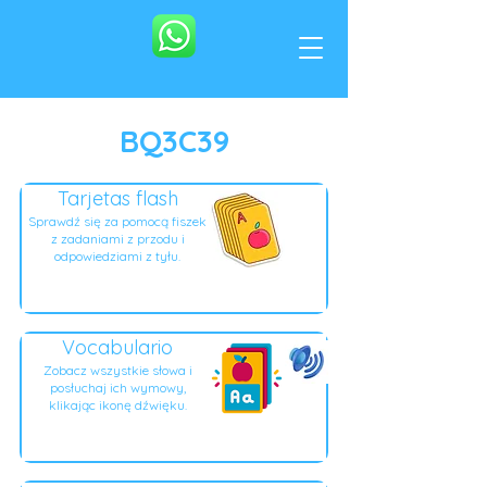
BQ3C39
Tarjetas flash
Sprawdź się za pomocą fiszek
z zadaniami z przodu i
odpowiedziami z tyłu.
Vocabulario
Zobacz wszystkie słowa i
posłuchaj ich wymowy,
klikając ikonę dźwięku.