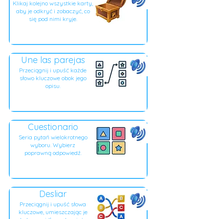
Klikaj kolejno wszystkie karty,
aby je odkryć i zobaczyć, co
się pod nimi kryje.
Une las parejas
Przeciągnij i upuść każde
słowo kluczowe obok jego
opisu.
Cuestionario
Seria pytań wielokrotnego
wyboru. Wybierz
poprawną odpowiedź.
Desliar
Przeciągnij i upuść słowa
kluczowe, umieszczając je