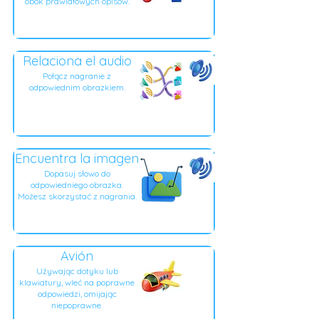
obok prawidłowych opisów.
Relaciona el audio
Połącz nagranie z
odpowiednim obrazkiem.
Encuentra la imagen
Dopasuj słowo do
odpowiedniego obrazka.
Możesz skorzystać z nagrania.
Avión
Używając dotyku lub
klawiatury, wleć na poprawne
odpowiedzi, omijając
niepoprawne.