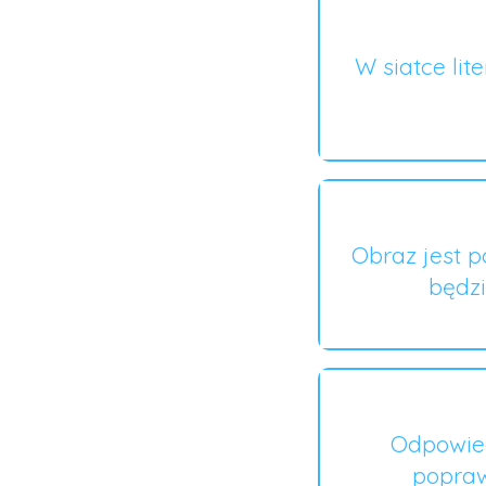
W siatce lit
Obraz jest p
będzi
Odpowied
popraw