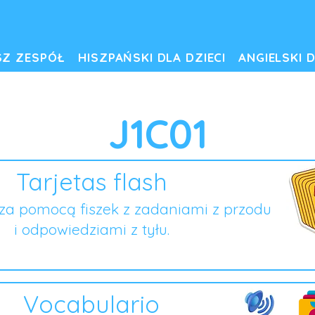
SZ ZESPÓŁ
HISZPAŃSKI DLA DZIECI
ANGIELSKI D
J1C01
Tarjetas flash
za pomocą fiszek z zadaniami z przodu
i odpowiedziami z tyłu.
Vocabulario