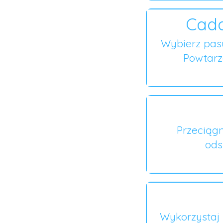
Cada
Wybierz pas
Powtarza
Przeciągn
ods
Wykorzystaj 