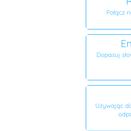
R
Połącz 
En
Dopasuj sł
Używając do
odpo