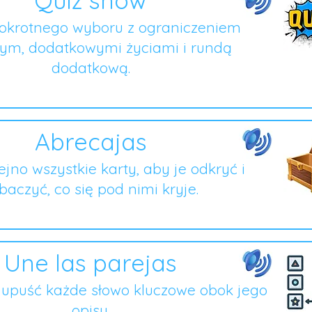
Quiz show
lokrotnego wyboru z ograniczeniem
ym, dodatkowymi życiami i rundą
dodatkową.
Abrecajas
lejno wszystkie karty, aby je odkryć i
baczyć, co się pod nimi kryje.
Une las parejas
i upuść każde słowo kluczowe obok jego
opisu.