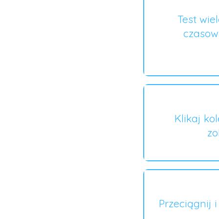
Test wie
czasow
Klikaj ko
zo
Przeciągnij 