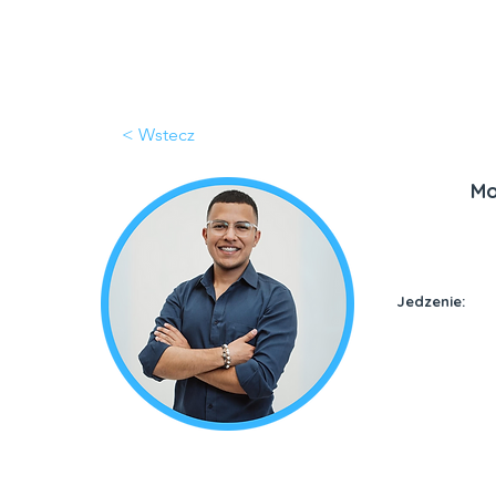
NA
< Wstecz
Mo
Jedzenie: