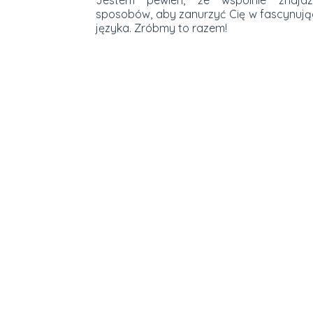
Jestem pewien, że wspólnie znajdz
sposobów, aby zanurzyć Cię w fascynują
języka. Zróbmy to razem!
Kursy hiszpańsk
DZIECI (OD 4 DO 14
MŁODZIEŻ (15-18)