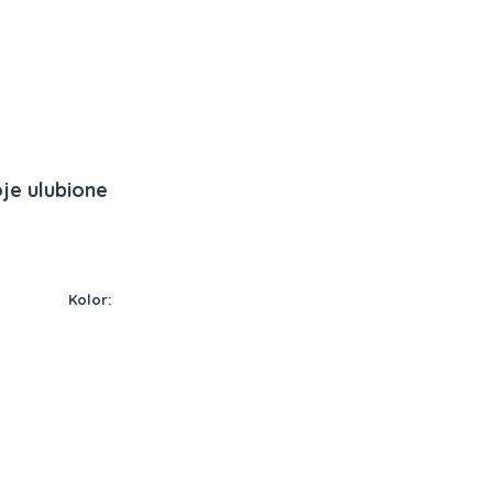
SZ ZESPÓŁ
HISZPAŃSKI DLA DZIECI
ANGIELSKI D
je ulubione
Kolor: