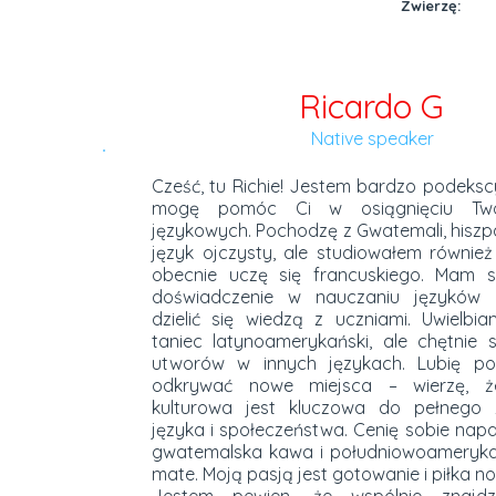
Zwierzę:
Ricardo G
Native speaker
Cześć, tu Richie! Jestem bardzo podeks
mogę pomóc Ci w osiągnięciu Two
językowych. Pochodzę z Gwatemali, hiszp
język ojczysty, ale studiowałem również 
obecnie uczę się francuskiego. Mam si
doświadczenie w nauczaniu języków i
dzielić się wiedzą z uczniami. Uwielbi
taniec latynoamerykański, ale chętnie 
utworów w innych językach. Lubię po
odkrywać nowe miejsca – wierzę, 
kulturowa jest kluczowa do pełnego 
języka i społeczeństwa. Cenię sobie napar
gwatemalska kawa i południowoameryk
mate. Moją pasją jest gotowanie i piłka n