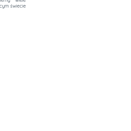
iemy wiele
cym świecie
iego dla
Informacja
Kontakt
+48 572 
 LAT)
LEKTORZY
CENNIK
+48 690 