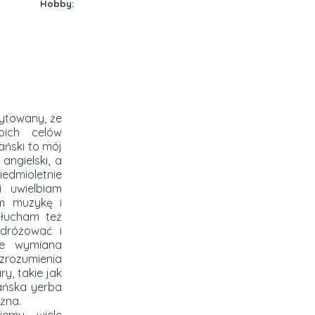
Hobby:
cytowany, że
ich celów
ański to mój
angielski, a
edmioletnie
 uwielbiam
am muzykę i
słucham też
dróżować i
że wymiana
zrozumienia
y, takie jak
ańska yerba
ożna.