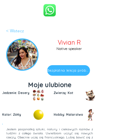
< Wstecz
Vivian R
Native speaker
Bezpłatna lekcja próbna
Moje ulubione
Jedzenie: Desery
Zwierzę: Kot
Kolor: Żółty
Hobby: Malarstwo
Jestem pasjonatką sztuki, natury i ciekawych rozmów z
ludźmi z całego świata. Uwielbiam uczyć się nowych
rzeczy. Obecnie uczę się francuskiego. Lubię bawić się z