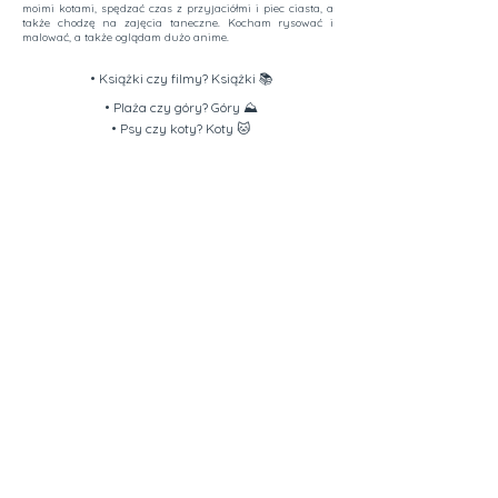
moimi kotami, spędzać czas z przyjaciółmi i piec ciasta, a
także chodzę na zajęcia taneczne. Kocham rysować i
malować, a także oglądam dużo anime.
• Książki czy filmy? Książki 📚
• Plaża czy góry? Góry ⛰️
• Psy czy koty? Koty 🐱