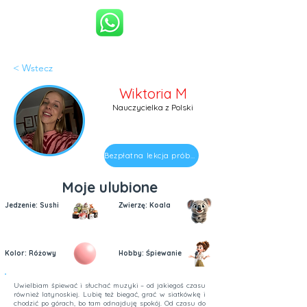
< Wstecz
Wiktoria M
Nauczycielka z Polski
Bezpłatna lekcja próbna
Moje ulubione
Jedzenie: Sushi
Zwierzę: Koala
Kolor: Różowy
Hobby: Śpiewanie
Uwielbiam śpiewać i słuchać muzyki – od jakiegoś czasu
również latynoskiej. Lubię też biegać, grać w siatkówkę i
chodzić po górach, bo tam odnajduję spokój. Od czasu do