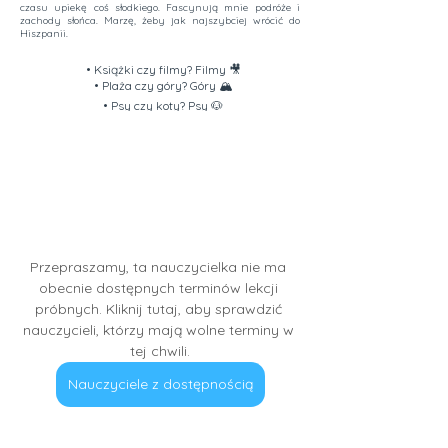
czasu upiekę coś słodkiego. Fascynują mnie podróże i
zachody słońca. Marzę, żeby jak najszybciej wrócić do
Hiszpanii.
• Książki czy filmy? Filmy 🎥
• Plaża czy góry? Góry 🏔️
• Psy czy koty? Psy 🐶
Przepraszamy, ta nauczycielka nie ma 
obecnie dostępnych terminów lekcji 
próbnych. Kliknij tutaj, aby sprawdzić 
nauczycieli, którzy mają wolne terminy w 
tej chwili.
Nauczyciele z dostępnością