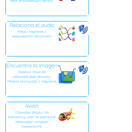
obok prawidłowych opisów.
Relaciona el audio
Połącz nagranie z
odpowiednim obrazkiem.
Encuentra la imagen
Dopasuj słowo do
odpowiedniego obrazka.
Możesz skorzystać z nagrania.
Avión
Używając dotyku lub
klawiatury, wleć na poprawne
odpowiedzi, omijając
niepoprawne.