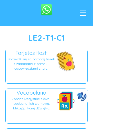
LE2-T1-C1
Tarjetas flash
Sprawdź się za pomocą fiszek
z zadaniami z przodu i
odpowiedziami z tyłu.
Vocabulario
Zobacz wszystkie słowa i
posłuchaj ich wymowy,
klikając ikonę dźwięku.