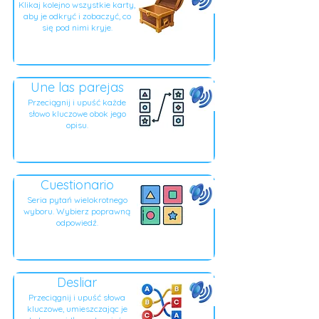
Klikaj kolejno wszystkie karty,
aby je odkryć i zobaczyć, co
się pod nimi kryje.
Une las parejas
Przeciągnij i upuść każde
słowo kluczowe obok jego
opisu.
Cuestionario
Seria pytań wielokrotnego
wyboru. Wybierz poprawną
odpowiedź.
Desliar
Przeciągnij i upuść słowa
kluczowe, umieszczając je