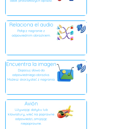
obok prawidłowych opisów.
Relaciona el audio
Połącz nagranie z
odpowiednim obrazkiem.
Encuentra la imagen
Dopasuj słowo do
odpowiedniego obrazka.
Możesz skorzystać z nagrania.
Avión
Używając dotyku lub
klawiatury, wleć na poprawne
odpowiedzi, omijając
niepoprawne.