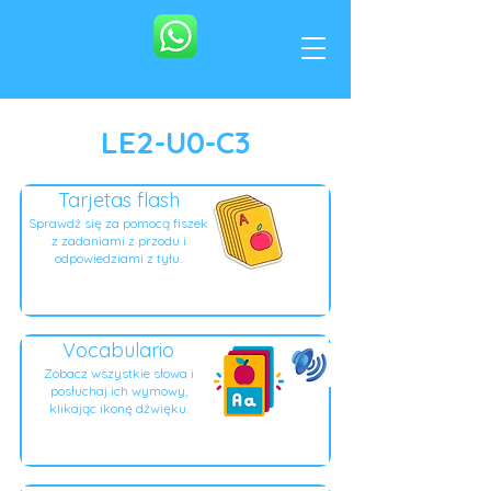
LE2-U0-C3
Tarjetas flash
Sprawdź się za pomocą fiszek
z zadaniami z przodu i
odpowiedziami z tyłu.
Vocabulario
Zobacz wszystkie słowa i
posłuchaj ich wymowy,
klikając ikonę dźwięku.