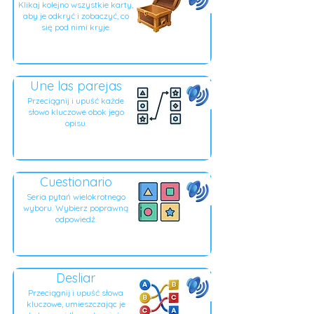
Klikaj kolejno wszystkie karty,
aby je odkryć i zobaczyć, co
się pod nimi kryje.
Une las parejas
Przeciągnij i upuść każde
słowo kluczowe obok jego
opisu.
Cuestionario
Seria pytań wielokrotnego
wyboru. Wybierz poprawną
odpowiedź.
Desliar
Przeciągnij i upuść słowa
kluczowe, umieszczając je