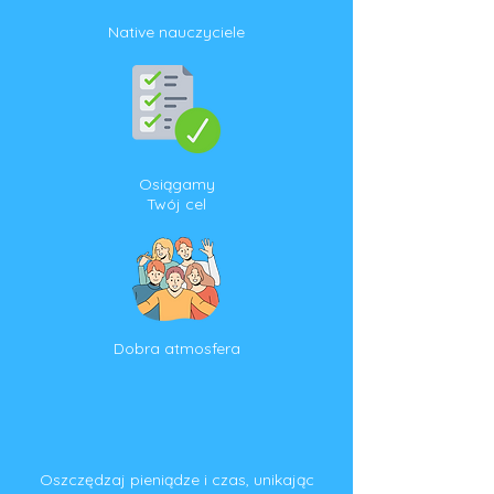
Native nauczyciele
Osiągamy
T
wój cel
Dobra atmosfera
Oszczędzaj pieniądze i czas, unikając