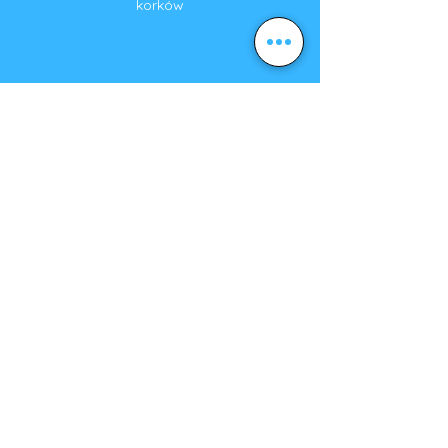
korków
Pomóż środowisku unikając korków
Uzyskaj
spersonalizowaną
ofertę