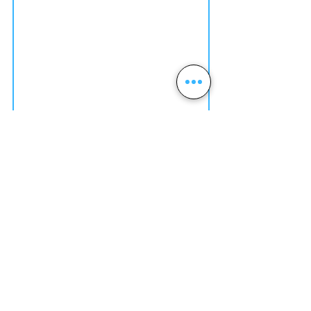
Acertijo Visual
Obraz jest powoli odsłaniany. Włącz
dzwonek, kiedy będziesz znać
odpowiedź na pytanie.