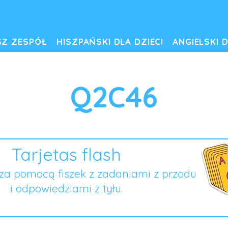
SZ ZESPÓŁ
HISZPAŃSKI DLA DZIECI
ANGIELSKI D
Q2C46
Tarjetas flash
za pomocą fiszek z zadaniami z przodu
i odpowiedziami z tyłu.