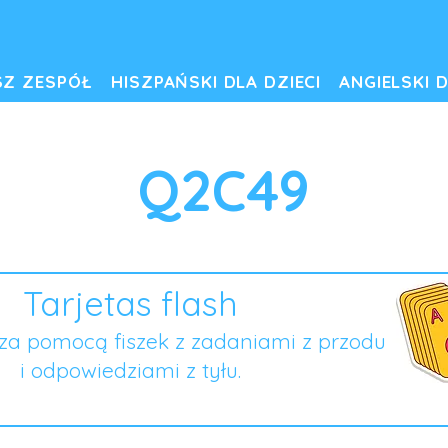
SZ ZESPÓŁ
HISZPAŃSKI DLA DZIECI
ANGIELSKI D
Q2C49
Tarjetas flash
za pomocą fiszek z zadaniami z przodu
i odpowiedziami z tyłu.