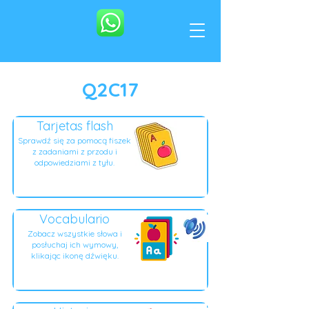
Q2C17
Tarjetas flash
Sprawdź się za pomocą fiszek
z zadaniami z przodu i
odpowiedziami z tyłu.
Vocabulario
Zobacz wszystkie słowa i
posłuchaj ich wymowy,
klikając ikonę dźwięku.