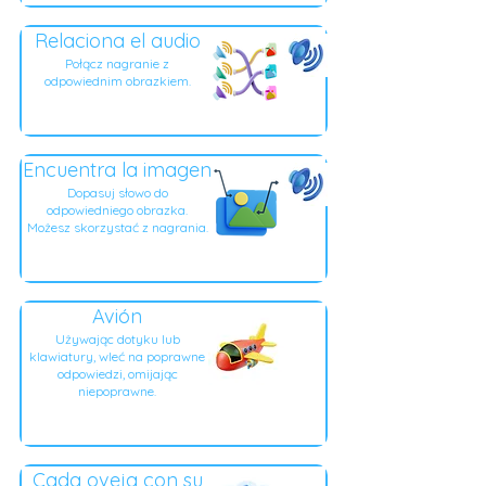
Relaciona el audio
Połącz nagranie z
odpowiednim obrazkiem.
Encuentra la imagen
Dopasuj słowo do
odpowiedniego obrazka.
Możesz skorzystać z nagrania.
Avión
Używając dotyku lub
klawiatury, wleć na poprawne
odpowiedzi, omijając
niepoprawne.
Cada oveja con su