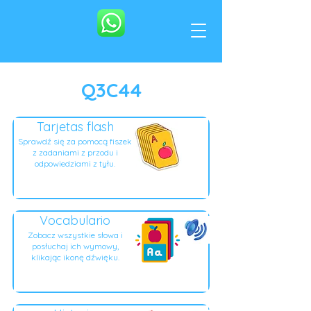
Q3C44
Tarjetas flash
Sprawdź się za pomocą fiszek
z zadaniami z przodu i
odpowiedziami z tyłu.
Vocabulario
Zobacz wszystkie słowa i
posłuchaj ich wymowy,
klikając ikonę dźwięku.