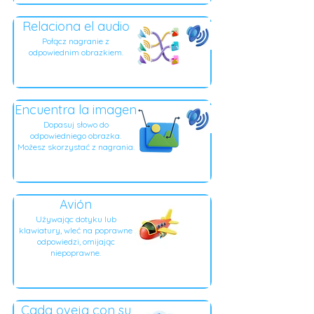
Relaciona el audio
Połącz nagranie z
odpowiednim obrazkiem.
Encuentra la imagen
Dopasuj słowo do
odpowiedniego obrazka.
Możesz skorzystać z nagrania.
Avión
Używając dotyku lub
klawiatury, wleć na poprawne
odpowiedzi, omijając
niepoprawne.
Cada oveja con su