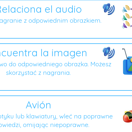
elaciona el audio
nagranie z odpowiednim obrazkiem.
cuentra la imagen
owo do odpowiedniego obrazka. Możesz
skorzystać z nagrania.
Avión
tyku lub klawiatury, wleć na poprawne
wiedzi, omijając niepoprawne.