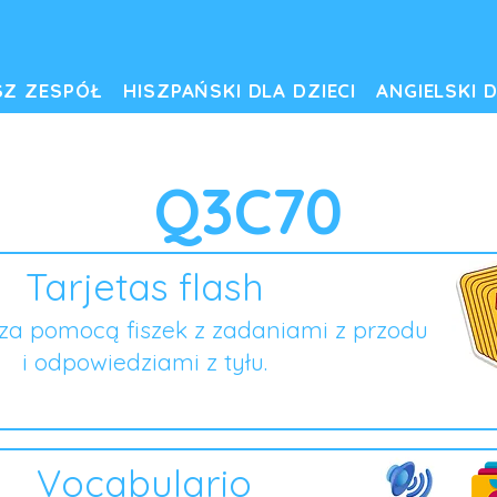
SZ ZESPÓŁ
HISZPAŃSKI DLA DZIECI
ANGIELSKI D
Q3C70
Tarjetas flash
za pomocą fiszek z zadaniami z przodu
i odpowiedziami z tyłu.
Vocabulario