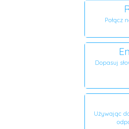
R
Połącz 
En
Dopasuj sł
Używając do
odpo