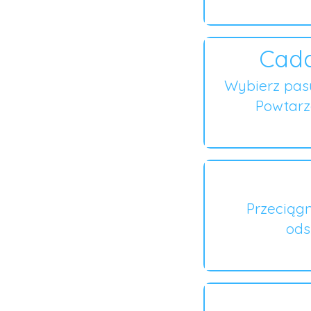
Cada
Wybierz pas
Powtarza
Przeciągn
ods