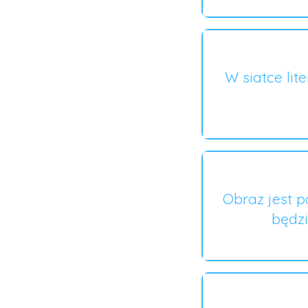
W siatce lit
Obraz jest p
będzi