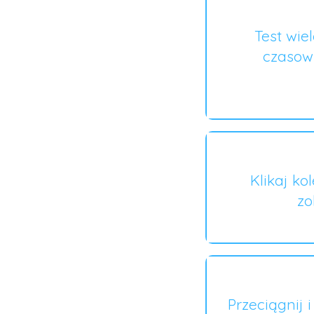
Test wie
czasow
Klikaj ko
zo
Przeciągnij 